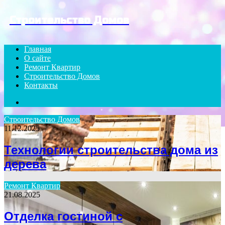
Menu
Строительство Домов
Главная
О сайте
Ремонт Квартир
Строительство Домов
Контакты
Search
for
Строительство Домов
11.12.2025
Технологии строительства дома из
дерева
Ремонт Квартир
21.08.2025
Отделка гостиной с