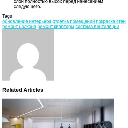
слой полностью высох перед нанесением
следующего.
Tags
обновление интерьера
отделка помещений
покраска стен
ремонт балкона
ремонт квартиры
система вентиляции
Facebook
Twitter
LinkedIn
Tumblr
Pinterest
Reddit
VKontakte
Odnoklassniki
Skype
WhatsApp
Telegram
Viber
Share
Print
via
Email
Related Articles