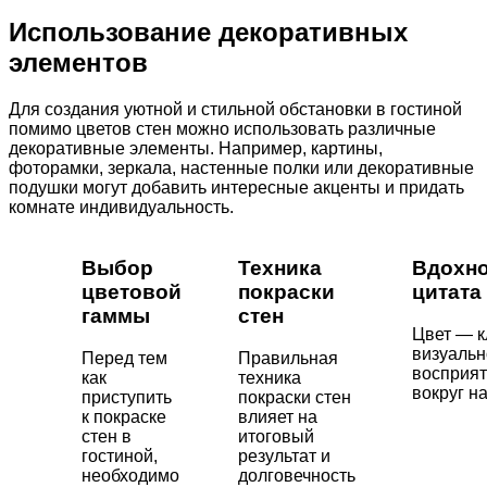
Использование декоративных
элементов
Для создания уютной и стильной обстановки в гостиной
помимо цветов стен можно использовать различные
декоративные элементы. Например, картины,
фоторамки, зеркала, настенные полки или декоративные
подушки могут добавить интересные акценты и придать
комнате индивидуальность.
Выбор
Техника
Вдохн
цветовой
покраски
цитата
гаммы
стен
Цвет — к
визуаль
Перед тем
Правильная
восприя
как
техника
вокруг на
приступить
покраски стен
к покраске
влияет на
стен в
итоговый
гостиной,
результат и
необходимо
долговечность