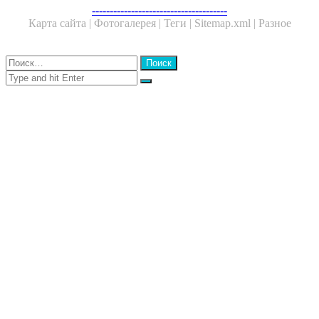
Facebook
Twitter
WhatsApp
Telegram
--------------------------------------
Карта сайта |
Фотогалерея |
Теги |
Sitemap.xml |
Разное
Close
Найти:
Close
Search
for