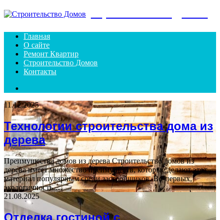
Menu
Строительство Домов
Главная
О сайте
Ремонт Квартир
Строительство Домов
Контакты
Search
for
11.12.2025
Технологии строительства дома из
дерева
Преимущества домов из дерева Строительство домов из
дерева имеет множество преимуществ, которые делают этот
материал популярным среди застройщиков. Во-первых,
экологичность.…
21.08.2025
Отделка гостиной с