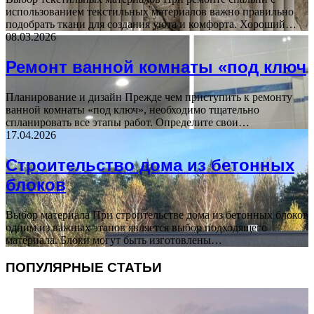
использованием текстильных материалов важно правильно
подобрать ткани для создания уюта и комфорта. Хороший…
08.03.2026
Ремонт ванной комнаты «под ключ
Планирование и дизайн Прежде чем приступить к ремонту
ванной комнаты «под ключ», необходимо тщательно
спланировать все этапы работ. Определите свои…
17.04.2026
Строительство дома из бетонных
блоков
Выбор материала При строительстве дома из бетонных блоков
одним из важных этапов является выбор подходящего
материала. Блоки могут быть изготовлены…
ПОПУЛЯРНЫЕ СТАТЬИ