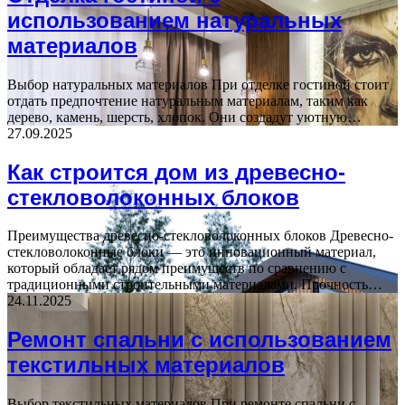
использованием натуральных
материалов
Выбор натуральных материалов При отделке гостиной стоит
отдать предпочтение натуральным материалам, таким как
дерево, камень, шерсть, хлопок. Они создадут уютную…
27.09.2025
Как строится дом из древесно-
стекловолоконных блоков
Преимущества древесно-стекловолоконных блоков Древесно-
стекловолоконные блоки — это инновационный материал,
который обладает рядом преимуществ по сравнению с
традиционными строительными материалами. Прочность…
24.11.2025
Ремонт спальни с использованием
текстильных материалов
Выбор текстильных материалов При ремонте спальни с