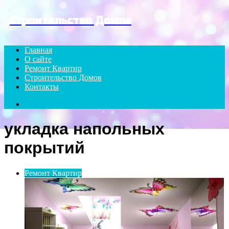
Menu
Строительство Домов
Главная
О сайте
Ремонт Квартир
Строительство Домов
Контакты
Search
for
укладка напольных
покрытий
Ремонт Квартир