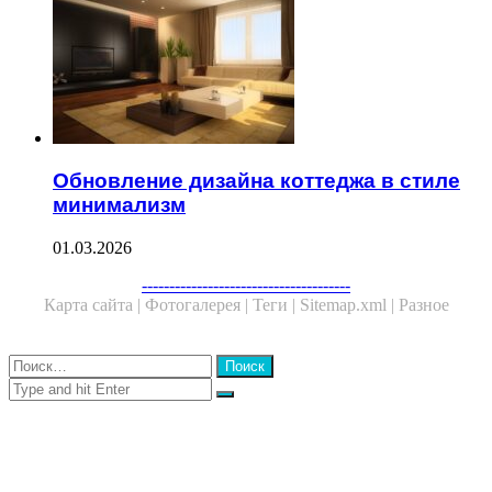
Обновление дизайна коттеджа в стиле
минимализм
01.03.2026
Facebook
Twitter
WhatsApp
Telegram
--------------------------------------
Карта сайта |
Фотогалерея |
Теги |
Sitemap.xml |
Разное
Close
Найти:
Close
Search
for