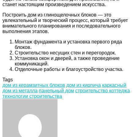
станет настоящим произведением искусства.
Построить дом из глинощелочных блоков — это
увлекательный и творческий процесс, который требует
внимательного планирования и последовательного
выполнения этапов.
Монтаж фундамента и установка первого ряда
блоков.
Строительство несущих стен и перегородок.
Установка окон и дверей, а также проведение
коммуникаций.
Отделочные работы и благоустройство участка.
Tags
дом из керамзитных блоков
дом из кирпича
каркасный
дом из металла
панельный дом
строительство коттеджа
технологии строительства
Facebook
Twitter
LinkedIn
Tumblr
Pinterest
Reddit
VKontakte
Odnoklassniki
Skype
WhatsApp
Telegram
Viber
Share
Print
via
Email