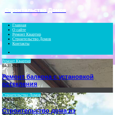
Menu
Строительство Домов
Главная
О сайте
Ремонт Квартир
Строительство Домов
Контакты
Search
for
Ремонт Квартир
04.11.2025
Ремонт балкона с установкой
остекления
Строительство Домов
12.05.2025
Строительство дома из